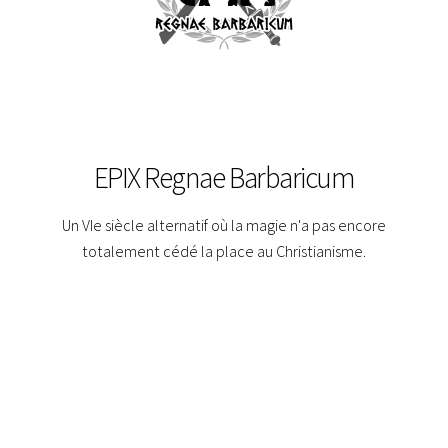
EPIX Regnae Barbaricum
Un VIe siècle alternatif où la magie n'a pas encore
totalement cédé la place au Christianisme.
Dans ce cosme, l'Empire Romain s'est effondré sous les assauts
des invasions barbares. Saxons, Wisigoths et Francs règnent en
maîtres sur l'Europe. Le Christianisme a envahi les campagnes et
poussé les peuples féeriques à se refugier dans l'archipel mythique
d'Avalon qui n'a pas encore disparu dans les brumes de l'Autre
Monde. Les prêtresses d'Avalon entretiennent toujours un espoir.